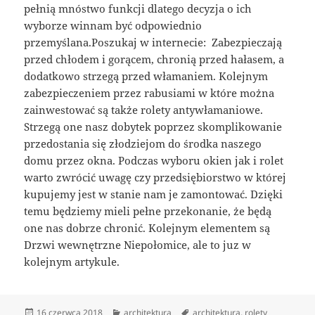
pełnią mnóstwo funkcji dlatego decyzja o ich
wyborze winnam być odpowiednio
przemyślana.Poszukaj w internecie: Zabezpieczają
przed chłodem i gorącem, chronią przed hałasem, a
dodatkowo strzegą przed włamaniem. Kolejnym
zabezpieczeniem przez rabusiami w które można
zainwestować są także rolety antywłamaniowe.
Strzegą one nasz dobytek poprzez skomplikowanie
przedostania się złodziejom do środka naszego
domu przez okna. Podczas wyboru okien jak i rolet
warto zwrócić uwagę czy przedsiębiorstwo w której
kupujemy jest w stanie nam je zamontować. Dzięki
temu będziemy mieli pełne przekonanie, że będą
one nas dobrze chronić. Kolejnym elementem są
Drzwi wewnętrzne Niepołomice, ale to juz w
kolejnym artykule.
Data
Kategorie
Tagi
16 czerwca 2018
architektura
architektura
,
rolety