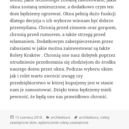
okna zostaną umieszczone, a dodatkowo czym ten
dom będziemy ogrzewać. Okna pełnią dużo funkcji
dlatego decyzja o ich wyborze winnam być dobrze
przemyślana. Chronią przed zimnem oraz gorącem,
chronią przed rumorem, a także strzegą przed
włamaniem. Dodatkowym zabezpieczeniem przez
rabusiami w jakie można zainwestować są także
Rolety Kraków . Chronią one nasz dobytek poprzez
utrudnienie przedostania się złodziejom do środka
naszego domu przez okna. Podczas wyboru okien
jak i rolet warto zwrócić uwagę czy
przedsiębiorstwo w której kupujemy jest w stanie
nam je zamontować. Dzięki temu będziemy mieli
pewność, że będą one nas prawidłowo chronić.
Data
Kategorie
Tagi
15 czerwca 2018
architektura
architektura
,
rolety
publikacji
zewnętrzne dom
,
wykonczenie rolety zewnętrzne