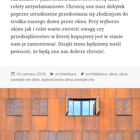
rolety antywłamaniowe. Chronią one nasz dobytek
poprzez utrudnienie przedostania się złodziejom do
środka naszego domu przez okna. Przy wyborze
okien jak i rolet warto zwrócić uwagę czy
przedsiębiorstwo w której kupujemy jest w stanie
nam je zamontować. Dzięki temu będziemy mieli
pewność, że będą one nas dobrze chronić.
Data
Kategorie
Tagi
16 czerwca 2018
architektura
architektura
,
okna
,
okna
publikacji
zewnętrzne dom
,
wykonczenie okna zewnętrzne