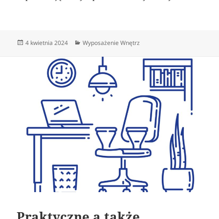
Data
Kategorie
4 kwietnia 2024
Wyposażenie Wnętrz
publikacji
Praktyczne a także