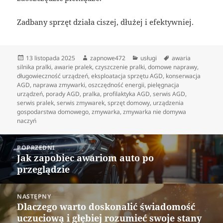
Zadbany sprzęt działa ciszej, dłużej i efektywniej.
Data
Autor
Kategorie
Tagi
13 listopada 2025
zapnowe472
usługi
awaria
publikacji
silnika pralki
,
awarie pralek
,
czyszczenie pralki
,
domowe naprawy
,
długowieczność urządzeń
,
eksploatacja sprzętu AGD
,
konserwacja
AGD
,
naprawa zmywarki
,
oszczędność energii
,
pielęgnacja
urządzeń
,
porady AGD
,
pralka
,
profilaktyka AGD
,
serwis AGD
,
serwis pralek
,
serwis zmywarek
,
sprzęt domowy
,
urządzenia
gospodarstwa domowego
,
zmywarka
,
zmywarka nie domywa
naczyń
Nawigacja
POPRZEDNI
wpisu
Jak zapobiec awariom auto po
Poprzedni
przeglądzie
wpis:
NASTĘPNY
Dlaczego warto doskonalić świadomość
Następny
uczuciową i głębiej rozumieć swoje stany
wpis: