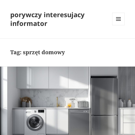
porywczy interesujacy
informator
MENU
I
WIDGETY
Tag:
sprzęt domowy