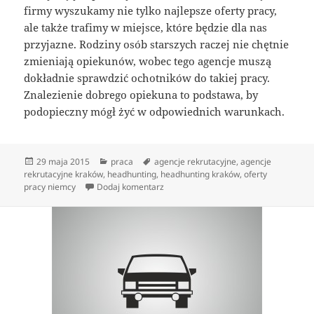
firmy wyszukamy nie tylko najlepsze oferty pracy,
ale także trafimy w miejsce, które będzie dla nas
przyjazne. Rodziny osób starszych raczej nie chętnie
zmieniają opiekunów, wobec tego agencje muszą
dokładnie sprawdzić ochotników do takiej pracy.
Znalezienie dobrego opiekuna to podstawa, by
podopieczny mógł żyć w odpowiednich warunkach.
Data
Kategorie
Tagi
29 maja 2015
praca
agencje rekrutacyjne
,
agencje
publikacji
rekrutacyjne kraków
,
headhunting
,
headhunting kraków
,
oferty
do Co należy wiedzieć na temat pracy 
pracy niemcy
Dodaj komentarz