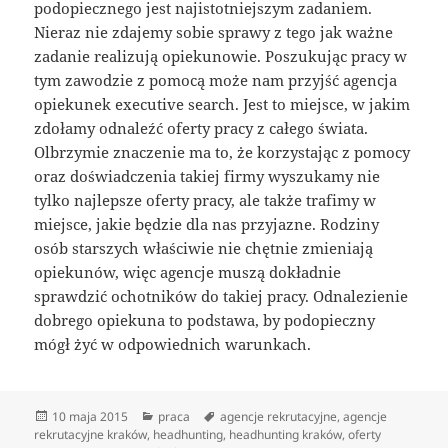
podopiecznego jest najistotniejszym zadaniem.
Nieraz nie zdajemy sobie sprawy z tego jak ważne
zadanie realizują opiekunowie. Poszukując pracy w
tym zawodzie z pomocą może nam przyjść agencja
opiekunek executive search. Jest to miejsce, w jakim
zdołamy odnaleźć oferty pracy z całego świata.
Olbrzymie znaczenie ma to, że korzystając z pomocy
oraz doświadczenia takiej firmy wyszukamy nie
tylko najlepsze oferty pracy, ale także trafimy w
miejsce, jakie będzie dla nas przyjazne. Rodziny
osób starszych właściwie nie chętnie zmieniają
opiekunów, więc agencje muszą dokładnie
sprawdzić ochotników do takiej pracy. Odnalezienie
dobrego opiekuna to podstawa, by podopieczny
mógł żyć w odpowiednich warunkach.
Data
Kategorie
Tagi
10 maja 2015
praca
agencje rekrutacyjne
,
agencje
publikacji
rekrutacyjne kraków
,
headhunting
,
headhunting kraków
,
oferty