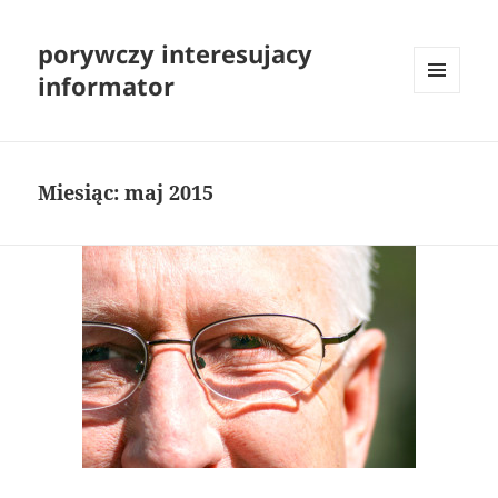
porywczy interesujacy
informator
MENU
I
WIDGETY
Miesiąc:
maj 2015