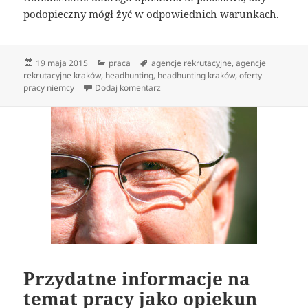
podopieczny mógł żyć w odpowiednich warunkach.
Data
Kategorie
Tagi
19 maja 2015
praca
agencje rekrutacyjne
,
agencje
publikacji
rekrutacyjne kraków
,
headhunting
,
headhunting kraków
,
oferty
do Co należy wiedzieć na temat pracy 
pracy niemcy
Dodaj komentarz
Przydatne informacje na
temat pracy jako opiekun