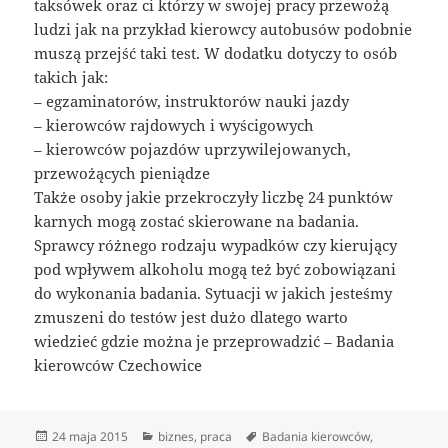
taksówek oraz ci którzy w swojej pracy przewożą
ludzi jak na przykład kierowcy autobusów podobnie
muszą przejść taki test. W dodatku dotyczy to osób
takich jak:
– egzaminatorów, instruktorów nauki jazdy
– kierowców rajdowych i wyścigowych
– kierowców pojazdów uprzywilejowanych,
przewożących pieniądze
Także osoby jakie przekroczyły liczbę 24 punktów
karnych mogą zostać skierowane na badania.
Sprawcy różnego rodzaju wypadków czy kierujący
pod wpływem alkoholu mogą też być zobowiązani
do wykonania badania. Sytuacji w jakich jesteśmy
zmuszeni do testów jest dużo dlatego warto
wiedzieć gdzie można je przeprowadzić – Badania
kierowców Czechowice
Data
Kategorie
Tagi
24 maja 2015
biznes
,
praca
Badania kierowców
,