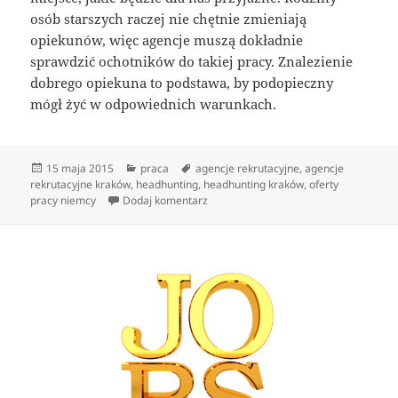
osób starszych raczej nie chętnie zmieniają
opiekunów, więc agencje muszą dokładnie
sprawdzić ochotników do takiej pracy. Znalezienie
dobrego opiekuna to podstawa, by podopieczny
mógł żyć w odpowiednich warunkach.
Data
Kategorie
Tagi
15 maja 2015
praca
agencje rekrutacyjne
,
agencje
publikacji
rekrutacyjne kraków
,
headhunting
,
headhunting kraków
,
oferty
do Przydatne informacje na temat pra
pracy niemcy
Dodaj komentarz