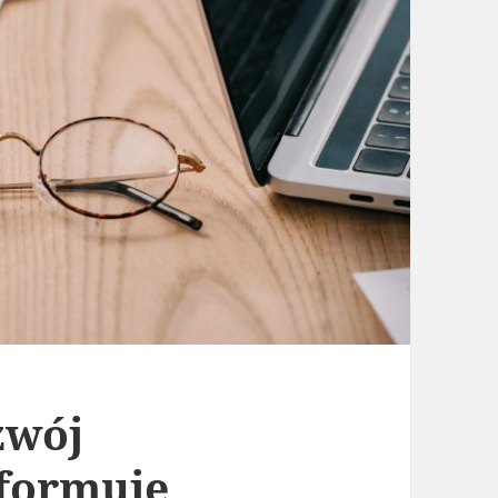
zwój
sformuje