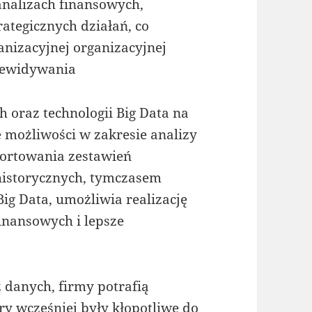
analizach finansowych,
ategicznych działań, co
anizacyjnej organizacyjnej
rzewidywania
 oraz technologii Big Data na
 możliwości w zakresie analizy
ortowania zestawień
historycznych, tymczasem
Big Data, umożliwia realizację
inansowych i lepsze
 danych, firmy potrafią
ry wcześniej były kłopotliwe do