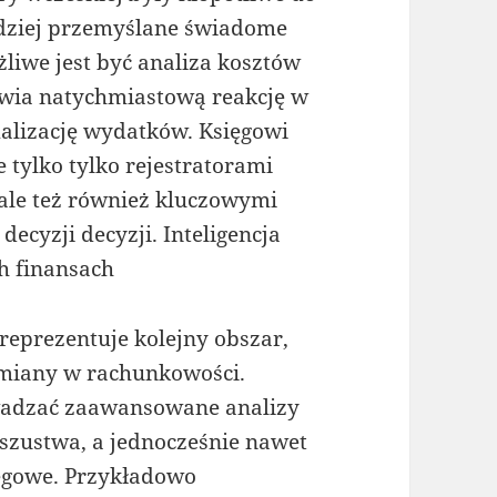
dziej przemyślane świadome
liwe jest być analiza kosztów
twia natychmiastową reakcję w
lizację wydatków. Księgowi
ie tylko tylko rejestratorami
, ale też również kluczowymi
cyzji decyzji. Inteligencja
h finansach
) reprezentuje kolejny obszar,
miany w rachunkowości.
wadzać zaawansowane analizy
szustwa, a jednocześnie nawet
ęgowe. Przykładowo