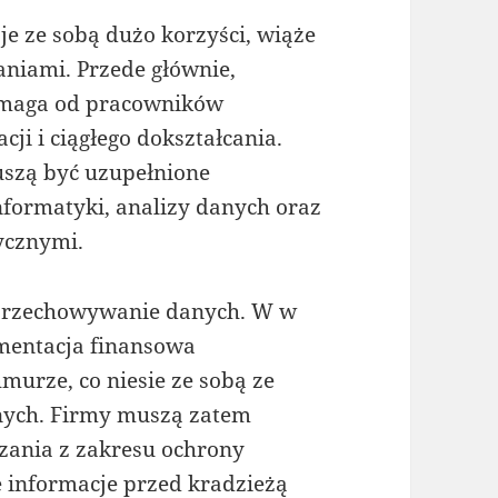
e ze sobą dużo korzyści, wiąże
aniami. Przede głównie,
maga od pracowników
ji i ciągłego dokształcania.
uszą być uzupełnione
nformatyki, analizy danych oraz
ycznymi.
przechowywanie danych. W w
umentacja finansowa
rze, co niesie ze sobą ze
nych. Firmy muszą zatem
ania z zakresu ochrony
e informacje przed kradzieżą