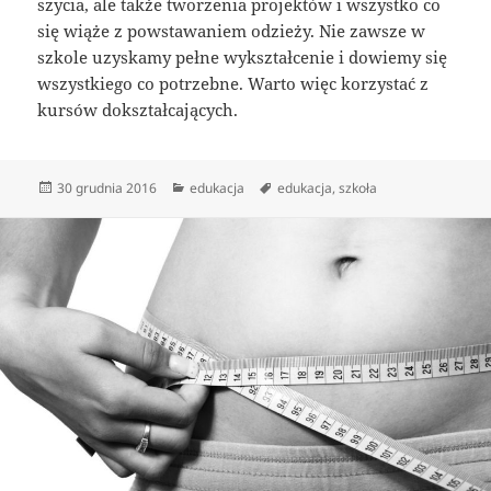
szycia, ale także tworzenia projektów i wszystko co
się wiąże z powstawaniem odzieży. Nie zawsze w
szkole uzyskamy pełne wykształcenie i dowiemy się
wszystkiego co potrzebne. Warto więc korzystać z
kursów dokształcających.
Data
Kategorie
Tagi
30 grudnia 2016
edukacja
edukacja
,
szkoła
publikacji