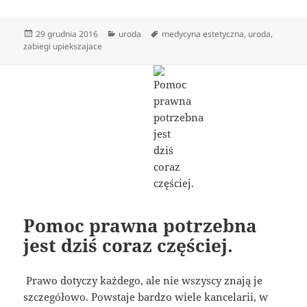
Data
Kategorie
Tagi
29 grudnia 2016
uroda
medycyna estetyczna
,
uroda
,
publikacji
zabiegi upiekszajace
Pomoc prawna potrzebna
jest dziś coraz częściej.
Prawo dotyczy każdego, ale nie wszyscy znają je
szczegółowo. Powstaje bardzo wiele kancelarii, w