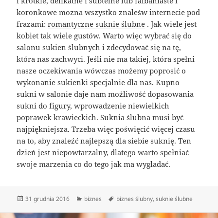
i krótkie, delikatne i subtelne lub falbaniaste i
koronkowe mozna wszystko znaleśw internecie pod
frazami:
romantyczne suknie ślubne
. Jak wiele jest
kobiet tak wiele gustów. Warto więc wybrać się do
salonu sukien ślubnych i zdecydować się na tę,
która nas zachwyci. Jeśli nie ma takiej, która spełni
nasze oczekiwania wówczas możemy poprosić o
wykonanie sukienki specjalnie dla nas. Kupno
sukni w salonie daje nam możliwość dopasowania
sukni do figury, wprowadzenie niewielkich
poprawek krawieckich. Suknia ślubna musi być
najpiękniejsza. Trzeba więc poświęcić więcej czasu
na to, aby znaleźć najlepszą dla siebie suknię. Ten
dzień jest niepowtarzalny, dlatego warto spełniać
swoje marzenia co do tego jak ma wygladać.
Data
Kategorie
Tagi
31 grudnia 2016
biznes
biznes ślubny
,
suknie ślubne
publikacji