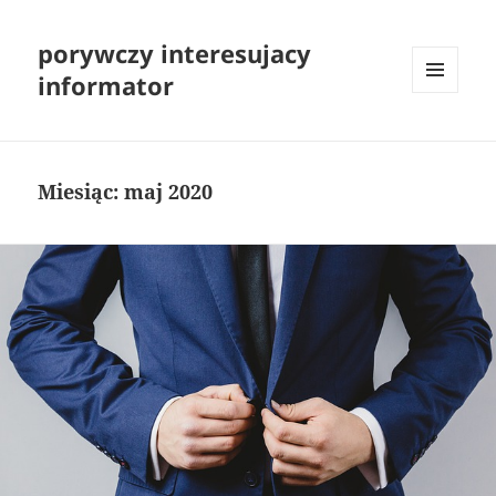
porywczy interesujacy
informator
MENU
I
WIDGETY
Miesiąc:
maj 2020