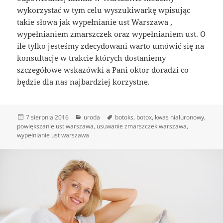
wykorzystać w tym celu wyszukiwarkę wpisując
takie słowa jak wypełnianie ust Warszawa ,
wypełnianiem zmarszczek oraz wypełnianiem ust. O
ile tylko jesteśmy zdecydowani warto umówić się na
konsultacje w trakcie których dostaniemy
szczegółowe wskazówki a Pani oktor doradzi co
będzie dla nas najbardziej korzystne.
Data
Kategorie
Tagi
7 sierpnia 2016
uroda
botoks
,
botox
,
kwas hialuronowy
,
publikacji
powiększanie ust warszawa
,
usuwanie zmarszczek warszawa
,
wypełnianie ust warszawa