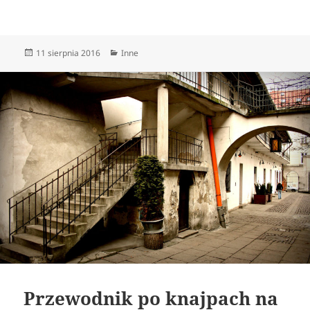
Data
Kategorie
11 sierpnia 2016
Inne
publikacji
Przewodnik po knajpach na