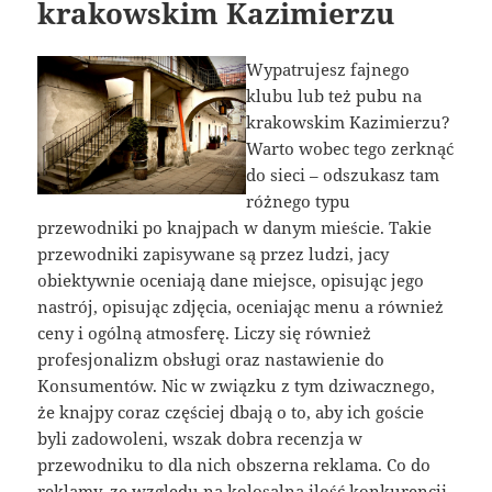
krakowskim Kazimierzu
Wypatrujesz fajnego
klubu lub też pubu na
krakowskim Kazimierzu?
Warto wobec tego zerknąć
do sieci – odszukasz tam
różnego typu
przewodniki po knajpach w danym mieście. Takie
przewodniki zapisywane są przez ludzi, jacy
obiektywnie oceniają dane miejsce, opisując jego
nastrój, opisując zdjęcia, oceniając menu a również
ceny i ogólną atmosferę. Liczy się również
profesjonalizm obsługi oraz nastawienie do
Konsumentów. Nic w związku z tym dziwacznego,
że knajpy coraz częściej dbają o to, aby ich goście
byli zadowoleni, wszak dobra recenzja w
przewodniku to dla nich obszerna reklama. Co do
reklamy, ze względu na kolosalną ilość konkurencji