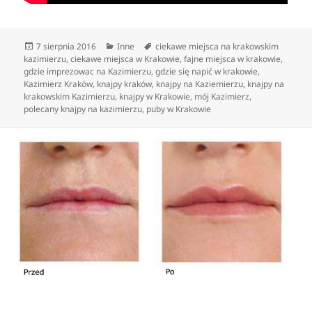
Data
Kategorie
Tagi
7 sierpnia 2016
Inne
ciekawe miejsca na krakowskim
publikacji
kazimierzu
,
ciekawe miejsca w Krakowie
,
fajne miejsca w krakowie
,
gdzie imprezowac na Kazimierzu
,
gdzie się napić w krakowie
,
Kazimierz Kraków
,
knajpy kraków
,
knajpy na Kaziemierzu
,
knajpy na
krakowskim Kazimierzu
,
knajpy w Krakowie
,
mój Kazimierz
,
polecany knajpy na kazimierzu
,
puby w Krakowie