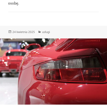
osobę.
Data
Kategorie
24 kwietnia 2025
usługi
publikacji